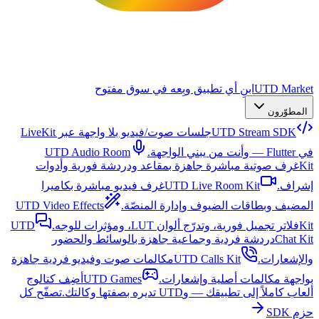
UTD Market
ابنِ أي تطبيق وبِعه في سوق مفتوح
المطوّرون
UTD Stream SDK
جلسات صوت/فيديو بلا واجهة عبر LiveKit
في Flutter — وأنت من يبني الواجهة.
UTD Audio Room
Kit
غرف صوتية مباشرة جاهزة بمقاعد ودردشة فورية وأدوات
إشراف.
UTD Live Room Kit
غرف فيديو مباشرة بكاميرا
المضيف وبطاقات الضيوف وإدارة المنصّة.
UTD Video Effects
Kit
فلاتر تجميل فورية، وتدرّج ألوان LUT، ومؤثرات للوجه.
UTD
Chat Kit
دردشة فردية وجماعية جاهزة بالوسائط والحضور
والإشعارات.
UTD Calls Kit
مكالمات صوت وفيديو فردية جاهزة
بواجهة مكالمات أصلية وإشعارات.
UTD Games
أضِف كتالوج
ألعاب كاملاً إلى تطبيقك — وUTD تديره بصفتها وكالتك.
تصفّح كل
حزم SDK