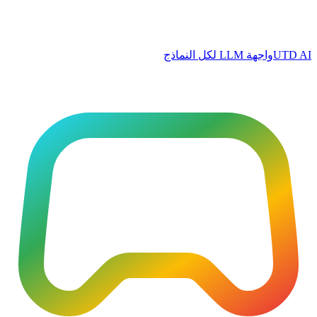
UTD AI
واجهة LLM لكل النماذج