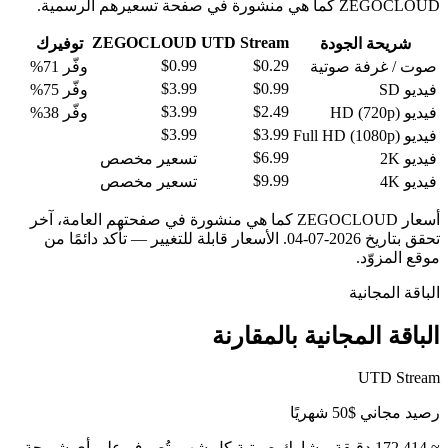
ZEGOCLOUD كما هي منشورة في صفحة تسعيرهم الرسمية.
ZEGOCLOUD
UTD Stream
شريحة الجودة
توفيرك
$0.99
$
0.29
صوت / غرفة صوتية
وفّر 71%
$3.99
$
0.99
فيديو SD
وفّر 75%
$3.99
$
2.49
فيديو HD (720p)
وفّر 38%
$3.99
$
3.99
فيديو Full HD (1080p)
$
6.99
فيديو 2K
تسعير مخصص
$
9.99
فيديو 4K
تسعير مخصص
أسعار ZEGOCLOUD كما هي منشورة في صفحتهم العامة، آخر
تحقق بتاريخ 2026-07-04. الأسعار قابلة للتغيير — تأكد دائمًا من
موقع المزوّد.
الباقة المجانية
الباقة المجانية بالمقارنة
UTD Stream
رصيد مجاني $50 شهريًا
≈ 172,414 دقيقة-مشارك صوتية كل شهر، تُصرف على أي شريحة