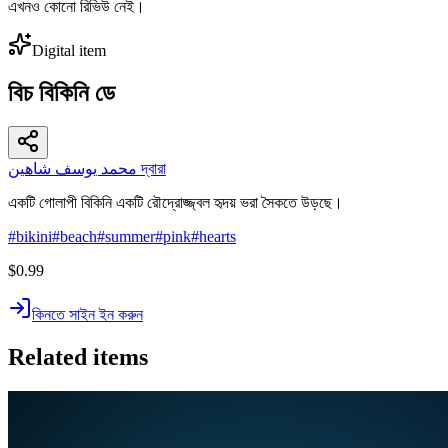
এখনও কোনো রিভিউ নেই।
Digital item
বিচ বিকিনি ডে
محمد يوسف شاهين দ্বারা
একটি গোলাপী বিকিনি একটি রৌদ্রোজ্জ্বল হৃদয় ভরা সৈকতে উড়ছে।
#
bikini
#
beach
#
summer
#
pink
#
hearts
$0.99
কিনতে সাইন ইন করুন
Related items