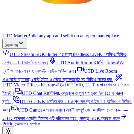
UTD Market
Build any app and sell it on an open marketplace
ডেভেলপার
UTD Stream SDK
Flutter-এর জন্য headless LiveKit অডিও/ভিডিও
সেশন — UI আপনি বানাবেন।
UTD Audio Room Kit
সিট, রিয়েল-টাইম
চ্যাট ও মডারেশন সহ ড্রপ-ইন লাইভ অডিও রুম।
UTD Live Room
Kit
হোস্ট ক্যামেরা, গেস্ট টাইল ও স্টেজ ম্যানেজমেন্ট সহ ভিডিও লাইভ রুম।
UTD Video Effects Kit
রিয়েল-টাইম বিউটি ফিল্টার, LUT কালার গ্রেডিং ও ফেস
ইফেক্ট।
UTD Chat Kit
মিডিয়া, প্রেজেন্স ও পুশ সহ ড্রপ-ইন 1:1 ও গ্রুপ
চ্যাট।
UTD Calls Kit
নেটিভ কল UI ও পুশ সহ ড্রপ-ইন 1:1 অডিও ও ভিডিও
কল।
UTD Games
আপনার অ্যাপে একটি সম্পূর্ণ গেম ক্যাটালগ যোগ করুন —
UTD আপনার এজেন্সি হিসেবে এটি পরিচালনা করে।
সমস্ত SDK ব্রাউজ করুন
Pricing
আমাদের সম্পর্কে