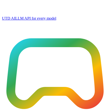
UTD AI
LLM API for every model