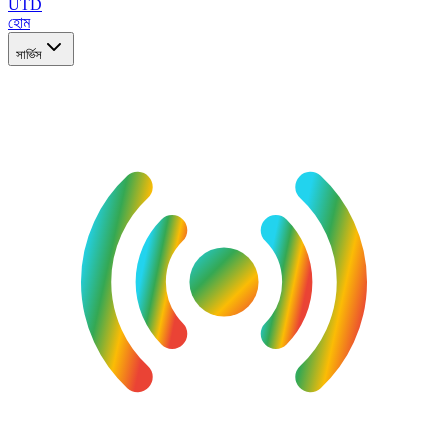
UTD
হোম
সার্ভিস