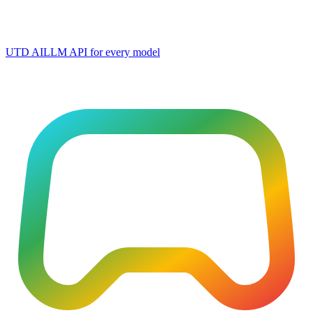
UTD AI
LLM API for every model