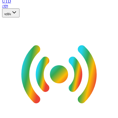
UTD
হোম
সার্ভিস