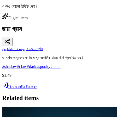
এখনও কোনো রিভিউ নেই।
Digital item
ছায়া গ্রাস
محمد يوسف شاهين দ্বারা
ভাসমান অন্ধকার কণার মধ্যে একটি ছায়াময় থাবা প্রসারিত হয়।
#
shadow
#
claw
#
dark
#
spooky
#
hand
$1.49
কিনতে সাইন ইন করুন
Related items