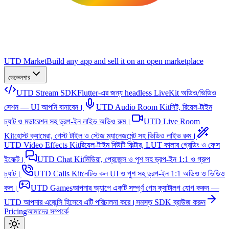
UTD Market
Build any app and sell it on an open marketplace
ডেভেলপার
UTD Stream SDK
Flutter-এর জন্য headless LiveKit অডিও/ভিডিও
সেশন — UI আপনি বানাবেন।
UTD Audio Room Kit
সিট, রিয়েল-টাইম
চ্যাট ও মডারেশন সহ ড্রপ-ইন লাইভ অডিও রুম।
UTD Live Room
Kit
হোস্ট ক্যামেরা, গেস্ট টাইল ও স্টেজ ম্যানেজমেন্ট সহ ভিডিও লাইভ রুম।
UTD Video Effects Kit
রিয়েল-টাইম বিউটি ফিল্টার, LUT কালার গ্রেডিং ও ফেস
ইফেক্ট।
UTD Chat Kit
মিডিয়া, প্রেজেন্স ও পুশ সহ ড্রপ-ইন 1:1 ও গ্রুপ
চ্যাট।
UTD Calls Kit
নেটিভ কল UI ও পুশ সহ ড্রপ-ইন 1:1 অডিও ও ভিডিও
কল।
UTD Games
আপনার অ্যাপে একটি সম্পূর্ণ গেম ক্যাটালগ যোগ করুন —
UTD আপনার এজেন্সি হিসেবে এটি পরিচালনা করে।
সমস্ত SDK ব্রাউজ করুন
Pricing
আমাদের সম্পর্কে