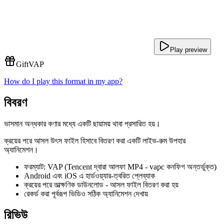
Play preview
Gift
VAP
How do I play this format in my app?
বিবরণ
ভাসমান অন্ধকার কণার মধ্যে একটি ছায়াময় থাবা প্রসারিত হয়।
ক্রয়ের পরে আসল উৎস ফাইল হিসাবে বিতরণ করা একটি লাইভ-রুম উপহার
অ্যানিমেশন।
ফরম্যাট: VAP (Tencent দ্বারা আলফা MP4 - vapc কনফিগ অন্তর্ভুক্ত)
Android এবং iOS এ হার্ডওয়্যার-ত্বরিত প্লেব্যাক
ক্রয়ের পরে তাত্ক্ষণিক ডাউনলোড - আসল ফাইল বিতরণ করা হয়
রেকর্ড করা পূর্বরূপ ভিডিও সঠিক অ্যানিমেশন দেখায়
রিভিউ