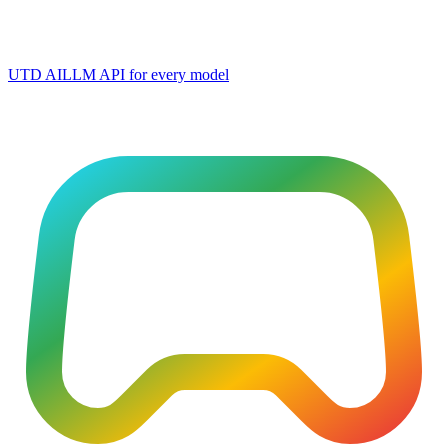
UTD AI
LLM API for every model