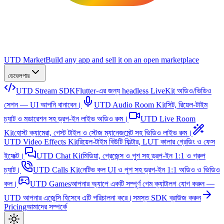
UTD Market
Build any app and sell it on an open marketplace
ডেভেলপার
UTD Stream SDK
Flutter-এর জন্য headless LiveKit অডিও/ভিডিও
সেশন — UI আপনি বানাবেন।
UTD Audio Room Kit
সিট, রিয়েল-টাইম
চ্যাট ও মডারেশন সহ ড্রপ-ইন লাইভ অডিও রুম।
UTD Live Room
Kit
হোস্ট ক্যামেরা, গেস্ট টাইল ও স্টেজ ম্যানেজমেন্ট সহ ভিডিও লাইভ রুম।
UTD Video Effects Kit
রিয়েল-টাইম বিউটি ফিল্টার, LUT কালার গ্রেডিং ও ফেস
ইফেক্ট।
UTD Chat Kit
মিডিয়া, প্রেজেন্স ও পুশ সহ ড্রপ-ইন 1:1 ও গ্রুপ
চ্যাট।
UTD Calls Kit
নেটিভ কল UI ও পুশ সহ ড্রপ-ইন 1:1 অডিও ও ভিডিও
কল।
UTD Games
আপনার অ্যাপে একটি সম্পূর্ণ গেম ক্যাটালগ যোগ করুন —
UTD আপনার এজেন্সি হিসেবে এটি পরিচালনা করে।
সমস্ত SDK ব্রাউজ করুন
Pricing
আমাদের সম্পর্কে