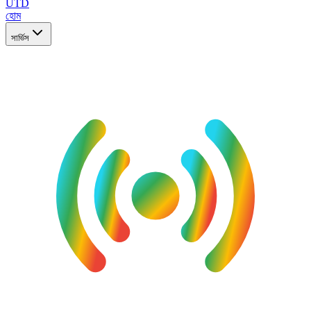
UTD
হোম
সার্ভিস