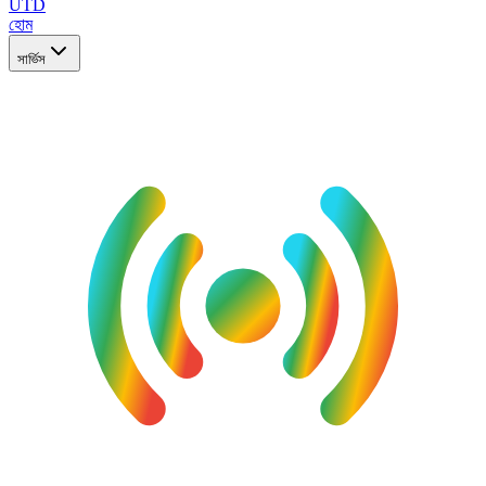
UTD
হোম
সার্ভিস