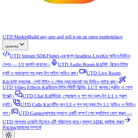
UTD Market
Build any app and sell it on an open marketplace
ডেভেলপার
UTD Stream SDK
Flutter-এর জন্য headless LiveKit অডিও/ভিডিও
সেশন — UI আপনি বানাবেন।
UTD Audio Room Kit
সিট, রিয়েল-টাইম
চ্যাট ও মডারেশন সহ ড্রপ-ইন লাইভ অডিও রুম।
UTD Live Room
Kit
হোস্ট ক্যামেরা, গেস্ট টাইল ও স্টেজ ম্যানেজমেন্ট সহ ভিডিও লাইভ রুম।
UTD Video Effects Kit
রিয়েল-টাইম বিউটি ফিল্টার, LUT কালার গ্রেডিং ও ফেস
ইফেক্ট।
UTD Chat Kit
মিডিয়া, প্রেজেন্স ও পুশ সহ ড্রপ-ইন 1:1 ও গ্রুপ
চ্যাট।
UTD Calls Kit
নেটিভ কল UI ও পুশ সহ ড্রপ-ইন 1:1 অডিও ও ভিডিও
কল।
UTD Games
আপনার অ্যাপে একটি সম্পূর্ণ গেম ক্যাটালগ যোগ করুন —
UTD আপনার এজেন্সি হিসেবে এটি পরিচালনা করে।
সমস্ত SDK ব্রাউজ করুন
Pricing
আমাদের সম্পর্কে