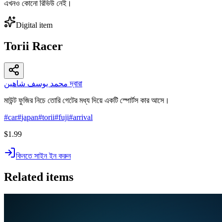
এখনও কোনো রিভিউ নেই।
Digital item
Torii Racer
محمد يوسف شاهين দ্বারা
মাউন্ট ফুজির নিচে তোরি গেটের মধ্য দিয়ে একটি স্পোর্টস কার আসে।
#
car
#
japan
#
torii
#
fuji
#
arrival
$1.99
কিনতে সাইন ইন করুন
Related items