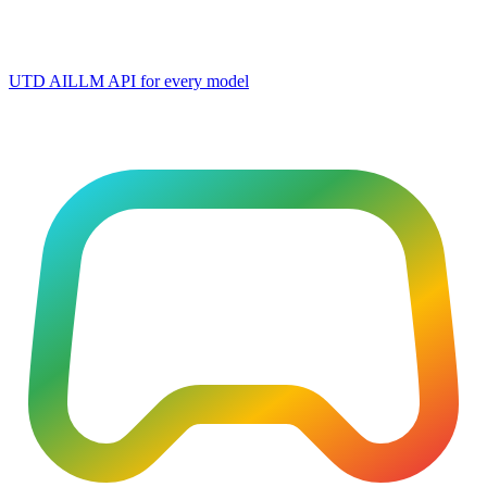
UTD AI
LLM API for every model