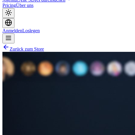
Pricing
Über uns
Anmelden
Loslegen
Zurück zum Store