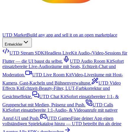
UTD Market
Build any app and sell it on an open marketplace
Entwickler
UTD Stream SDK
Headless LiveKit Audio-/Video-Sessions für
Flutter — die UI baust du selbst.
UTD Audio Room Kit
Sofort
einsatzbereite Live-Audioräume mit Seats, Echtzeit-Chat und
Moderation.
UTD Live Room Kit
Video-Liveräume mit Host-
Kamera, Gast-Kacheln und Bühnenverwaltung.
UTD Video
Effects Kit
Echtzeit-Beauty-Filter, LUT-Farbkorrektur und
Gesichtseffekte.
UTD Chat Kit
Sofort einsatzbereiter 1:1- &
Gruppenchat mit Medien, Präsenz und Push.
UTD Calls
Kit
Sofort einsatzbereite 1:1-Audio- & Videoanrufe mit nativer
Anruf-UI und Push.
UTD Games
Füge deiner App einen
vollständigen Spielekatalog hinzu — UTD betreibt ihn als deine
Agentur.
Alle SDKs durchsuchen