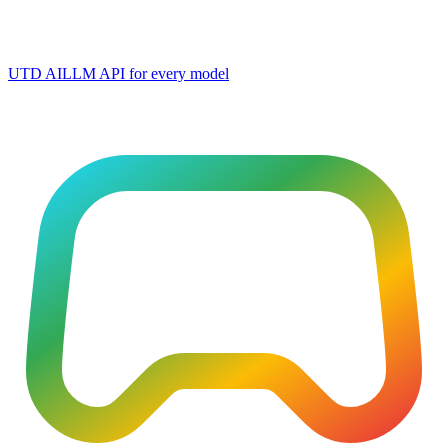
UTD AI
LLM API for every model