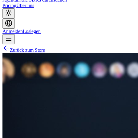
Pricing
Über uns
Anmelden
Loslegen
Zurück zum Store