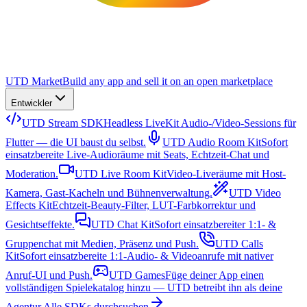
UTD Market
Build any app and sell it on an open marketplace
Entwickler
UTD Stream SDK
Headless LiveKit Audio-/Video-Sessions für
Flutter — die UI baust du selbst.
UTD Audio Room Kit
Sofort
einsatzbereite Live-Audioräume mit Seats, Echtzeit-Chat und
Moderation.
UTD Live Room Kit
Video-Liveräume mit Host-
Kamera, Gast-Kacheln und Bühnenverwaltung.
UTD Video
Effects Kit
Echtzeit-Beauty-Filter, LUT-Farbkorrektur und
Gesichtseffekte.
UTD Chat Kit
Sofort einsatzbereiter 1:1- &
Gruppenchat mit Medien, Präsenz und Push.
UTD Calls
Kit
Sofort einsatzbereite 1:1-Audio- & Videoanrufe mit nativer
Anruf-UI und Push.
UTD Games
Füge deiner App einen
vollständigen Spielekatalog hinzu — UTD betreibt ihn als deine
Agentur.
Alle SDKs durchsuchen