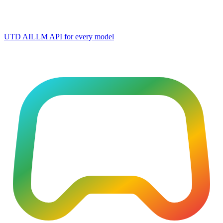
UTD AI
LLM API for every model