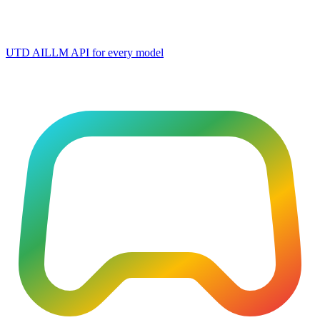
UTD AI
LLM API for every model