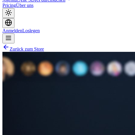
Pricing
Über uns
Anmelden
Loslegen
Zurück zum Store