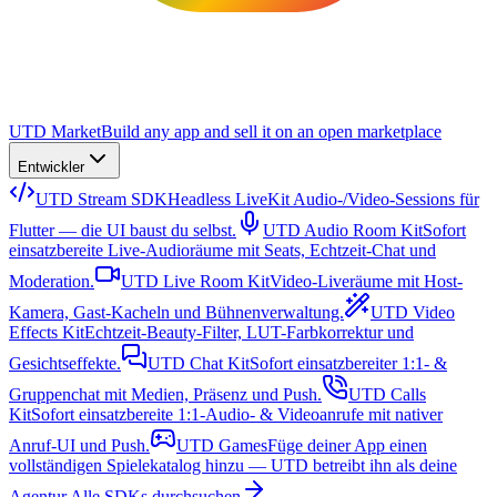
UTD Market
Build any app and sell it on an open marketplace
Entwickler
UTD Stream SDK
Headless LiveKit Audio-/Video-Sessions für
Flutter — die UI baust du selbst.
UTD Audio Room Kit
Sofort
einsatzbereite Live-Audioräume mit Seats, Echtzeit-Chat und
Moderation.
UTD Live Room Kit
Video-Liveräume mit Host-
Kamera, Gast-Kacheln und Bühnenverwaltung.
UTD Video
Effects Kit
Echtzeit-Beauty-Filter, LUT-Farbkorrektur und
Gesichtseffekte.
UTD Chat Kit
Sofort einsatzbereiter 1:1- &
Gruppenchat mit Medien, Präsenz und Push.
UTD Calls
Kit
Sofort einsatzbereite 1:1-Audio- & Videoanrufe mit nativer
Anruf-UI und Push.
UTD Games
Füge deiner App einen
vollständigen Spielekatalog hinzu — UTD betreibt ihn als deine
Agentur.
Alle SDKs durchsuchen