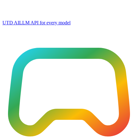
UTD AI
LLM API for every model