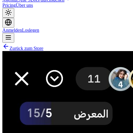
Pricing
Über uns
Anmelden
Loslegen
Zurück zum Store