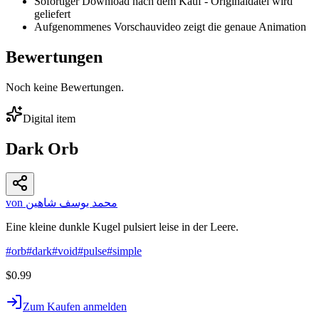
Sofortiger Download nach dem Kauf - Originaldatei wird
geliefert
Aufgenommenes Vorschauvideo zeigt die genaue Animation
Bewertungen
Noch keine Bewertungen.
Digital item
Dark Orb
von محمد يوسف شاهين
Eine kleine dunkle Kugel pulsiert leise in der Leere.
#
orb
#
dark
#
void
#
pulse
#
simple
$0.99
Zum Kaufen anmelden