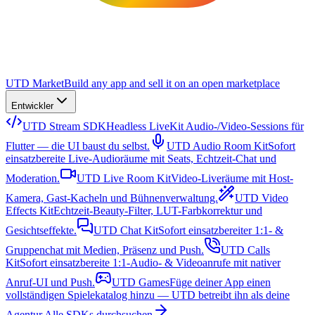
UTD Market
Build any app and sell it on an open marketplace
Entwickler
UTD Stream SDK
Headless LiveKit Audio-/Video-Sessions für
Flutter — die UI baust du selbst.
UTD Audio Room Kit
Sofort
einsatzbereite Live-Audioräume mit Seats, Echtzeit-Chat und
Moderation.
UTD Live Room Kit
Video-Liveräume mit Host-
Kamera, Gast-Kacheln und Bühnenverwaltung.
UTD Video
Effects Kit
Echtzeit-Beauty-Filter, LUT-Farbkorrektur und
Gesichtseffekte.
UTD Chat Kit
Sofort einsatzbereiter 1:1- &
Gruppenchat mit Medien, Präsenz und Push.
UTD Calls
Kit
Sofort einsatzbereite 1:1-Audio- & Videoanrufe mit nativer
Anruf-UI und Push.
UTD Games
Füge deiner App einen
vollständigen Spielekatalog hinzu — UTD betreibt ihn als deine
Agentur.
Alle SDKs durchsuchen