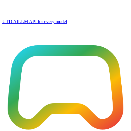
UTD AI
LLM API for every model