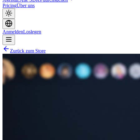
Pricing
Über uns
Anmelden
Loslegen
Zurück zum Store