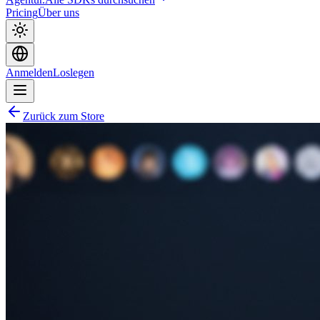
Pricing
Über uns
Anmelden
Loslegen
Zurück zum Store