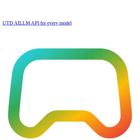
UTD AI
LLM API for every model