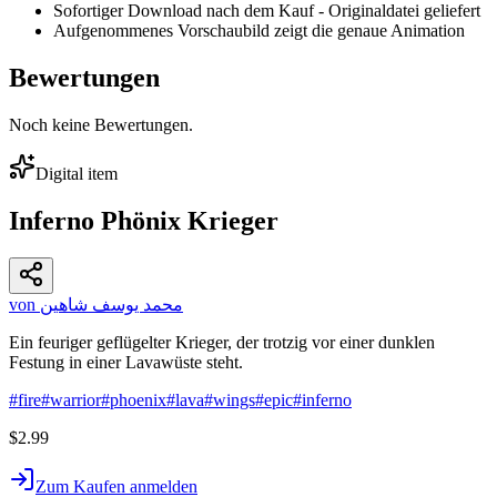
Sofortiger Download nach dem Kauf - Originaldatei geliefert
Aufgenommenes Vorschaubild zeigt die genaue Animation
Bewertungen
Noch keine Bewertungen.
Digital item
Inferno Phönix Krieger
von محمد يوسف شاهين
Ein feuriger geflügelter Krieger, der trotzig vor einer dunklen
Festung in einer Lavawüste steht.
#
fire
#
warrior
#
phoenix
#
lava
#
wings
#
epic
#
inferno
$2.99
Zum Kaufen anmelden