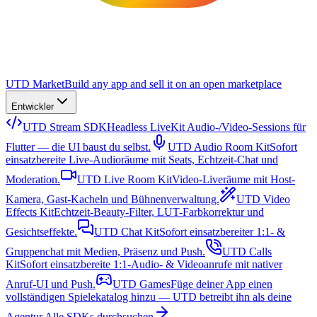
UTD Market
Build any app and sell it on an open marketplace
Entwickler
UTD Stream SDK
Headless LiveKit Audio-/Video-Sessions für
Flutter — die UI baust du selbst.
UTD Audio Room Kit
Sofort
einsatzbereite Live-Audioräume mit Seats, Echtzeit-Chat und
Moderation.
UTD Live Room Kit
Video-Liveräume mit Host-
Kamera, Gast-Kacheln und Bühnenverwaltung.
UTD Video
Effects Kit
Echtzeit-Beauty-Filter, LUT-Farbkorrektur und
Gesichtseffekte.
UTD Chat Kit
Sofort einsatzbereiter 1:1- &
Gruppenchat mit Medien, Präsenz und Push.
UTD Calls
Kit
Sofort einsatzbereite 1:1-Audio- & Videoanrufe mit nativer
Anruf-UI und Push.
UTD Games
Füge deiner App einen
vollständigen Spielekatalog hinzu — UTD betreibt ihn als deine
Agentur.
Alle SDKs durchsuchen