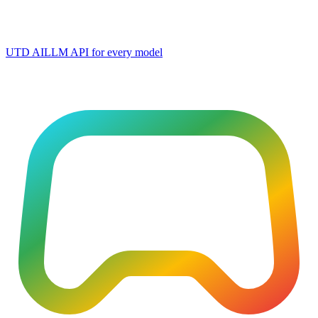
UTD AI
LLM API for every model