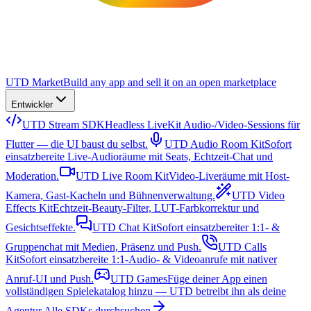
UTD Market
Build any app and sell it on an open marketplace
Entwickler
UTD Stream SDK
Headless LiveKit Audio-/Video-Sessions für
Flutter — die UI baust du selbst.
UTD Audio Room Kit
Sofort
einsatzbereite Live-Audioräume mit Seats, Echtzeit-Chat und
Moderation.
UTD Live Room Kit
Video-Liveräume mit Host-
Kamera, Gast-Kacheln und Bühnenverwaltung.
UTD Video
Effects Kit
Echtzeit-Beauty-Filter, LUT-Farbkorrektur und
Gesichtseffekte.
UTD Chat Kit
Sofort einsatzbereiter 1:1- &
Gruppenchat mit Medien, Präsenz und Push.
UTD Calls
Kit
Sofort einsatzbereite 1:1-Audio- & Videoanrufe mit nativer
Anruf-UI und Push.
UTD Games
Füge deiner App einen
vollständigen Spielekatalog hinzu — UTD betreibt ihn als deine
Agentur.
Alle SDKs durchsuchen