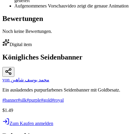
geliefert
Aufgenommenes Vorschauvideo zeigt die genaue Animation
Bewertungen
Noch keine Bewertungen.
Digital item
Königliches Seidenbanner
von محمد يوسف شاهين
Ein ausladendes purpurfarbenes Seidenbanner mit Goldbesatz.
#
banner
#
silk
#
purple
#
gold
#
royal
$1.49
Zum Kaufen anmelden