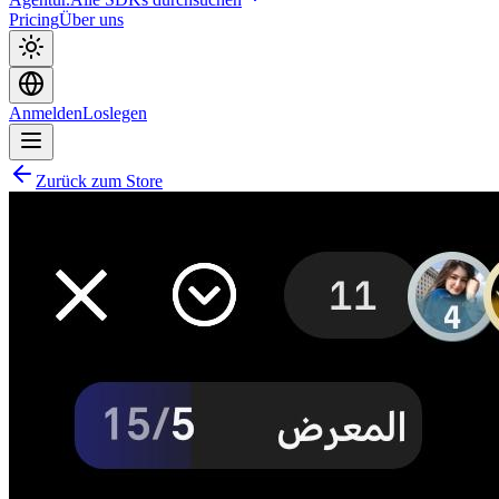
Pricing
Über uns
Anmelden
Loslegen
Zurück zum Store