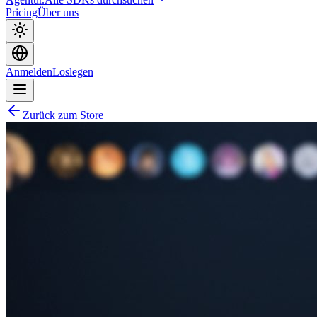
Pricing
Über uns
Anmelden
Loslegen
Zurück zum Store