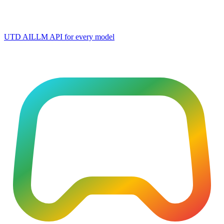
UTD AI
LLM API for every model