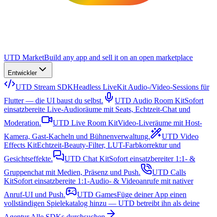
UTD Market
Build any app and sell it on an open marketplace
Entwickler
UTD Stream SDK
Headless LiveKit Audio-/Video-Sessions für
Flutter — die UI baust du selbst.
UTD Audio Room Kit
Sofort
einsatzbereite Live-Audioräume mit Seats, Echtzeit-Chat und
Moderation.
UTD Live Room Kit
Video-Liveräume mit Host-
Kamera, Gast-Kacheln und Bühnenverwaltung.
UTD Video
Effects Kit
Echtzeit-Beauty-Filter, LUT-Farbkorrektur und
Gesichtseffekte.
UTD Chat Kit
Sofort einsatzbereiter 1:1- &
Gruppenchat mit Medien, Präsenz und Push.
UTD Calls
Kit
Sofort einsatzbereite 1:1-Audio- & Videoanrufe mit nativer
Anruf-UI und Push.
UTD Games
Füge deiner App einen
vollständigen Spielekatalog hinzu — UTD betreibt ihn als deine
Agentur.
Alle SDKs durchsuchen