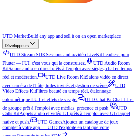
UTD Market
Build any app and sell it on an open marketplace
Développeurs
UTD Stream SDK
Sessions audio/vidéo LiveKit headless pour
Flutter — l'UI, c'est vous qui la construisez.
UTD Audio Room
Kit
Salons audio en direct prêts à l'emploi avec sièges, chat en temps
réel et modération.
UTD Live Room Kit
Salons vidéo en direct
avec caméra de l'hôte, tuiles invités et gestion de scène.
UTD
Video Effects Kit
Filtres beauté en temps réel, étalonnage
colorimétrique LUT et effets de visage.
UTD Chat Kit
Chat 1:1 et
de groupe prêt à l'emploi avec médias, présence et push.
UTD
Calls Kit
Appels audio et vidéo 1:1 prêts à l'emploi avec UI d'appel
native et push.
UTD Games
Ajoutez un catalogue de jeux
complet à votre app — UTD l'exploite en tant que votre
agence.
Parcourir tous les SDK