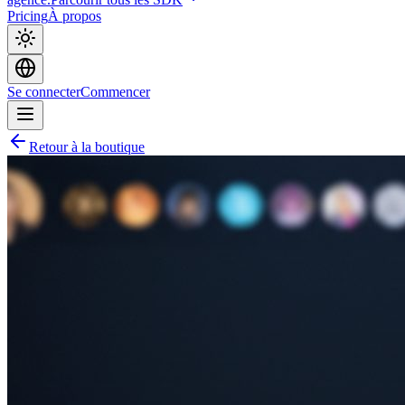
Pricing
À propos
Se connecter
Commencer
Retour à la boutique