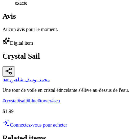
exacte
Avis
Aucun avis pour le moment.
Digital item
Crystal Sail
par محمد يوسف شاهين
Une tour de voile en cristal étincelante s'élève au-dessus de l'eau.
#
crystal
#
sail
#
blue
#
tower
#
sea
$1.99
Connectez-vous pour acheter
Related items