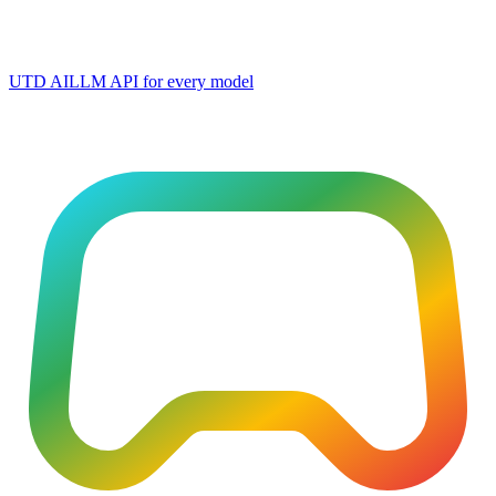
UTD AI
LLM API for every model