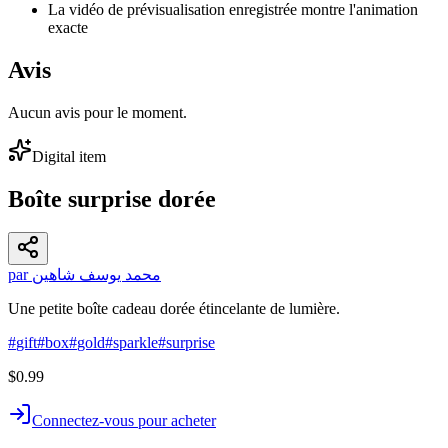
La vidéo de prévisualisation enregistrée montre l'animation
exacte
Avis
Aucun avis pour le moment.
Digital item
Boîte surprise dorée
par محمد يوسف شاهين
Une petite boîte cadeau dorée étincelante de lumière.
#
gift
#
box
#
gold
#
sparkle
#
surprise
$0.99
Connectez-vous pour acheter