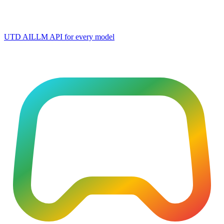
UTD AI
LLM API for every model