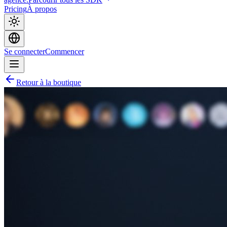
Pricing
À propos
Se connecter
Commencer
Retour à la boutique