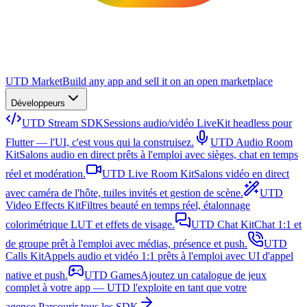
UTD Market
Build any app and sell it on an open marketplace
Développeurs
UTD Stream SDK
Sessions audio/vidéo LiveKit headless pour
Flutter — l'UI, c'est vous qui la construisez.
UTD Audio Room
Kit
Salons audio en direct prêts à l'emploi avec sièges, chat en temps
réel et modération.
UTD Live Room Kit
Salons vidéo en direct
avec caméra de l'hôte, tuiles invités et gestion de scène.
UTD
Video Effects Kit
Filtres beauté en temps réel, étalonnage
colorimétrique LUT et effets de visage.
UTD Chat Kit
Chat 1:1 et
de groupe prêt à l'emploi avec médias, présence et push.
UTD
Calls Kit
Appels audio et vidéo 1:1 prêts à l'emploi avec UI d'appel
native et push.
UTD Games
Ajoutez un catalogue de jeux
complet à votre app — UTD l'exploite en tant que votre
agence.
Parcourir tous les SDK