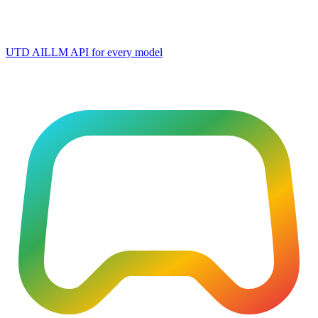
UTD AI
LLM API for every model