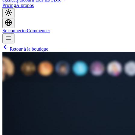
Pricing
À propos
Se connecter
Commencer
Retour à la boutique