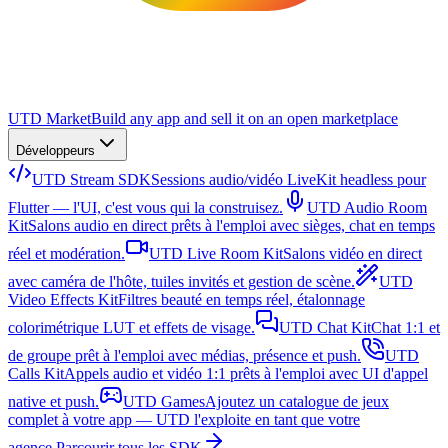
UTD Market
Build any app and sell it on an open marketplace
Développeurs
UTD Stream SDK
Sessions audio/vidéo LiveKit headless pour
Flutter — l'UI, c'est vous qui la construisez.
UTD Audio Room
Kit
Salons audio en direct prêts à l'emploi avec sièges, chat en temps
réel et modération.
UTD Live Room Kit
Salons vidéo en direct
avec caméra de l'hôte, tuiles invités et gestion de scène.
UTD
Video Effects Kit
Filtres beauté en temps réel, étalonnage
colorimétrique LUT et effets de visage.
UTD Chat Kit
Chat 1:1 et
de groupe prêt à l'emploi avec médias, présence et push.
UTD
Calls Kit
Appels audio et vidéo 1:1 prêts à l'emploi avec UI d'appel
native et push.
UTD Games
Ajoutez un catalogue de jeux
complet à votre app — UTD l'exploite en tant que votre
agence.
Parcourir tous les SDK