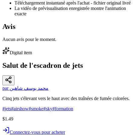
Téléchargement instantané après l'achat - fichier original livré
La vidéo de prévisualisation enregistrée montre l'animation
exacte
Avis
Aucun avis pour le moment.
Digital item
Salut de l'escadron de jets
par محمد يوسف شاهين
Cinq jets s'élevant vers le haut avec des traînées de fumée colorées.
#
jets
#
airshow
#
smoke
#
sky
#
formation
$1.49
Connectez-vous pour acheter