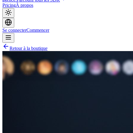
Pricing
À propos
Se connecter
Commencer
Retour à la boutique