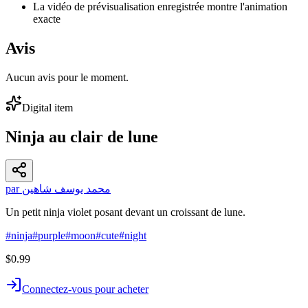
La vidéo de prévisualisation enregistrée montre l'animation
exacte
Avis
Aucun avis pour le moment.
Digital item
Ninja au clair de lune
par محمد يوسف شاهين
Un petit ninja violet posant devant un croissant de lune.
#
ninja
#
purple
#
moon
#
cute
#
night
$0.99
Connectez-vous pour acheter