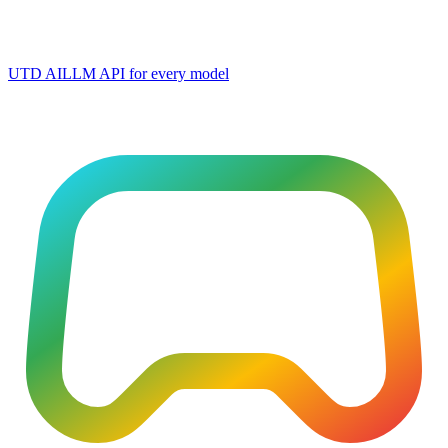
UTD AI
LLM API for every model