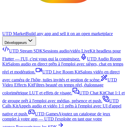
UTD Market
Build any app and sell it on an open marketplace
Développeurs
UTD Stream SDK
Sessions audio/vidéo LiveKit headless pour
Flutter — l'UI, c'est vous qui la construisez.
UTD Audio Room
Kit
Salons audio en direct prêts à l'emploi avec sièges, chat en temps
réel et modération.
UTD Live Room Kit
Salons vidéo en direct
avec caméra de l'hôte, tuiles invités et gestion de scène.
UTD
Video Effects Kit
Filtres beauté en temps réel, étalonnage
colorimétrique LUT et effets de visage.
UTD Chat Kit
Chat 1:1 et
de groupe prêt à l'emploi avec médias, présence et push.
UTD
Calls Kit
Appels audio et vidéo 1:1 prêts à l'emploi avec UI d'appel
native et push.
UTD Games
Ajoutez un catalogue de jeux
complet à votre app — UTD l'exploite en tant que votre
agence.
Parcourir tous les SDK