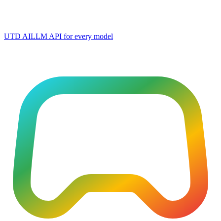
UTD AI
LLM API for every model