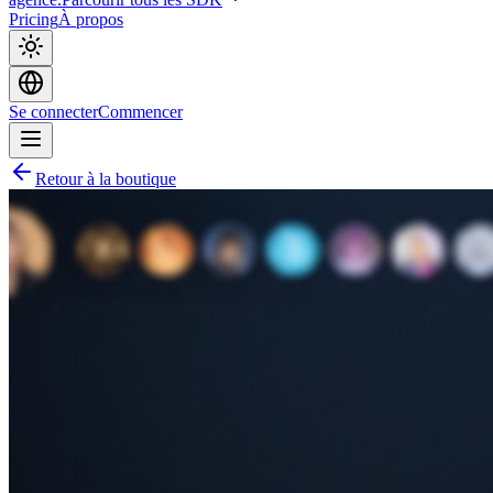
Pricing
À propos
Se connecter
Commencer
Retour à la boutique