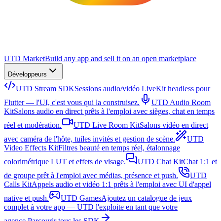
UTD Market
Build any app and sell it on an open marketplace
Développeurs
UTD Stream SDK
Sessions audio/vidéo LiveKit headless pour
Flutter — l'UI, c'est vous qui la construisez.
UTD Audio Room
Kit
Salons audio en direct prêts à l'emploi avec sièges, chat en temps
réel et modération.
UTD Live Room Kit
Salons vidéo en direct
avec caméra de l'hôte, tuiles invités et gestion de scène.
UTD
Video Effects Kit
Filtres beauté en temps réel, étalonnage
colorimétrique LUT et effets de visage.
UTD Chat Kit
Chat 1:1 et
de groupe prêt à l'emploi avec médias, présence et push.
UTD
Calls Kit
Appels audio et vidéo 1:1 prêts à l'emploi avec UI d'appel
native et push.
UTD Games
Ajoutez un catalogue de jeux
complet à votre app — UTD l'exploite en tant que votre
agence.
Parcourir tous les SDK