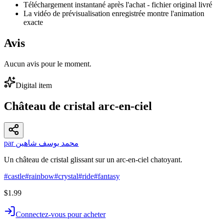
Téléchargement instantané après l'achat - fichier original livré
La vidéo de prévisualisation enregistrée montre l'animation
exacte
Avis
Aucun avis pour le moment.
Digital item
Château de cristal arc-en-ciel
par محمد يوسف شاهين
Un château de cristal glissant sur un arc-en-ciel chatoyant.
#
castle
#
rainbow
#
crystal
#
ride
#
fantasy
$1.99
Connectez-vous pour acheter