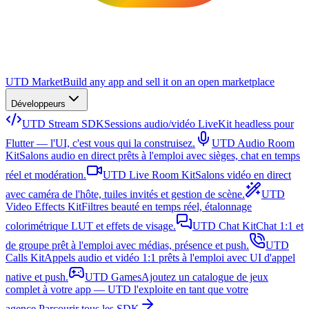
UTD Market
Build any app and sell it on an open marketplace
Développeurs
UTD Stream SDK
Sessions audio/vidéo LiveKit headless pour
Flutter — l'UI, c'est vous qui la construisez.
UTD Audio Room
Kit
Salons audio en direct prêts à l'emploi avec sièges, chat en temps
réel et modération.
UTD Live Room Kit
Salons vidéo en direct
avec caméra de l'hôte, tuiles invités et gestion de scène.
UTD
Video Effects Kit
Filtres beauté en temps réel, étalonnage
colorimétrique LUT et effets de visage.
UTD Chat Kit
Chat 1:1 et
de groupe prêt à l'emploi avec médias, présence et push.
UTD
Calls Kit
Appels audio et vidéo 1:1 prêts à l'emploi avec UI d'appel
native et push.
UTD Games
Ajoutez un catalogue de jeux
complet à votre app — UTD l'exploite en tant que votre
agence.
Parcourir tous les SDK