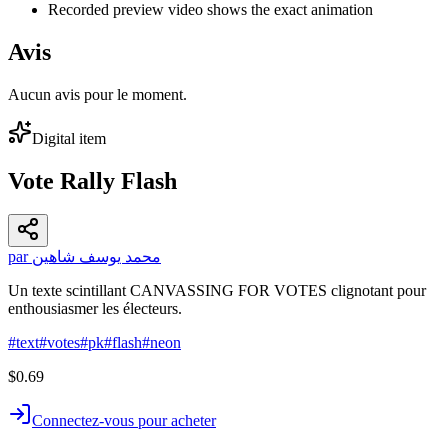
Recorded preview video shows the exact animation
Avis
Aucun avis pour le moment.
Digital item
Vote Rally Flash
par محمد يوسف شاهين
Un texte scintillant CANVASSING FOR VOTES clignotant pour
enthousiasmer les électeurs.
#
text
#
votes
#
pk
#
flash
#
neon
$0.69
Connectez-vous pour acheter