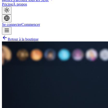
Pricing
À propos
Se connecter
Commencer
Retour à la boutique