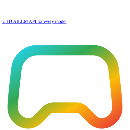
UTD AI
LLM API for every model