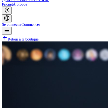
Pricing
À propos
Se connecter
Commencer
Retour à la boutique