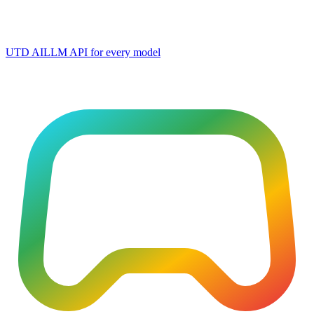
UTD AI
LLM API for every model