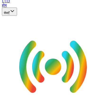
UTD
होम
सेवाएँ