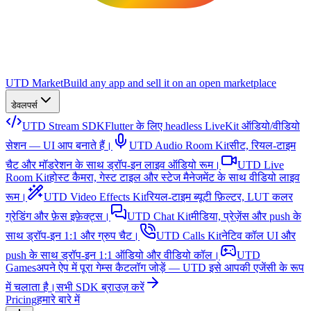
UTD Market
Build any app and sell it on an open marketplace
डेवलपर्स
UTD Stream SDK
Flutter के लिए headless LiveKit ऑडियो/वीडियो
सेशन — UI आप बनाते हैं।
UTD Audio Room Kit
सीट, रियल-टाइम
चैट और मॉडरेशन के साथ ड्रॉप-इन लाइव ऑडियो रूम।
UTD Live
Room Kit
होस्ट कैमरा, गेस्ट टाइल और स्टेज मैनेजमेंट के साथ वीडियो लाइव
रूम।
UTD Video Effects Kit
रियल-टाइम ब्यूटी फ़िल्टर, LUT कलर
ग्रेडिंग और फ़ेस इफ़ेक्ट्स।
UTD Chat Kit
मीडिया, प्रेज़ेंस और push के
साथ ड्रॉप-इन 1:1 और ग्रुप चैट।
UTD Calls Kit
नेटिव कॉल UI और
push के साथ ड्रॉप-इन 1:1 ऑडियो और वीडियो कॉल।
UTD
Games
अपने ऐप में पूरा गेम्स कैटलॉग जोड़ें — UTD इसे आपकी एजेंसी के रूप
में चलाता है।
सभी SDK ब्राउज़ करें
Pricing
हमारे बारे में