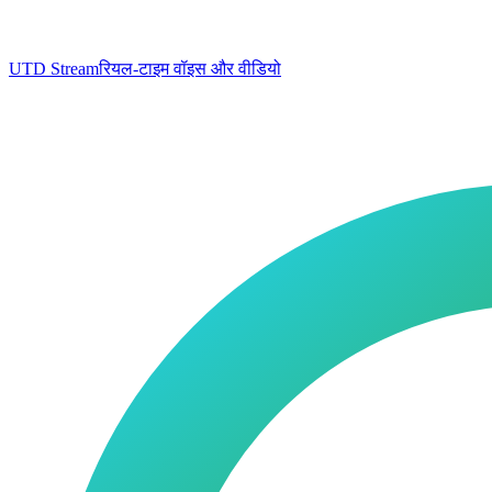
UTD Stream
रियल-टाइम वॉइस और वीडियो