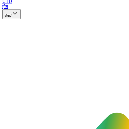
UTD
होम
सेवाएँ