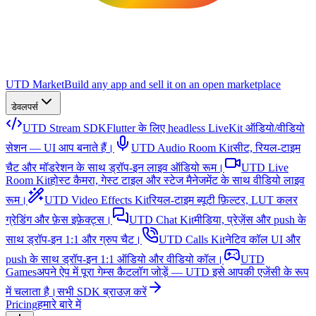
UTD Market
Build any app and sell it on an open marketplace
डेवलपर्स
UTD Stream SDK
Flutter के लिए headless LiveKit ऑडियो/वीडियो
सेशन — UI आप बनाते हैं।
UTD Audio Room Kit
सीट, रियल-टाइम
चैट और मॉडरेशन के साथ ड्रॉप-इन लाइव ऑडियो रूम।
UTD Live
Room Kit
होस्ट कैमरा, गेस्ट टाइल और स्टेज मैनेजमेंट के साथ वीडियो लाइव
रूम।
UTD Video Effects Kit
रियल-टाइम ब्यूटी फ़िल्टर, LUT कलर
ग्रेडिंग और फ़ेस इफ़ेक्ट्स।
UTD Chat Kit
मीडिया, प्रेज़ेंस और push के
साथ ड्रॉप-इन 1:1 और ग्रुप चैट।
UTD Calls Kit
नेटिव कॉल UI और
push के साथ ड्रॉप-इन 1:1 ऑडियो और वीडियो कॉल।
UTD
Games
अपने ऐप में पूरा गेम्स कैटलॉग जोड़ें — UTD इसे आपकी एजेंसी के रूप
में चलाता है।
सभी SDK ब्राउज़ करें
Pricing
हमारे बारे में