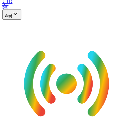
UTD
होम
सेवाएँ