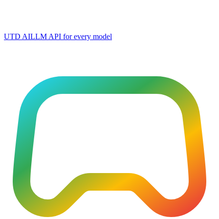
UTD AI
LLM API for every model