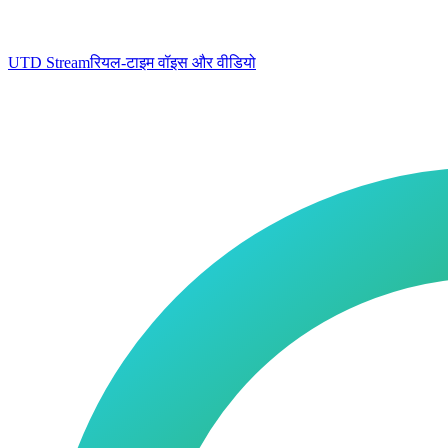
UTD Stream
रियल-टाइम वॉइस और वीडियो