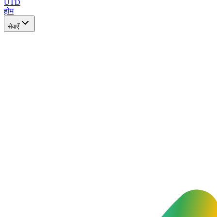
UTD
होम
सेवाएँ