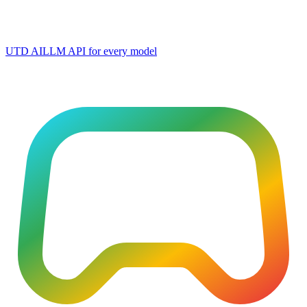
UTD AI
LLM API for every model