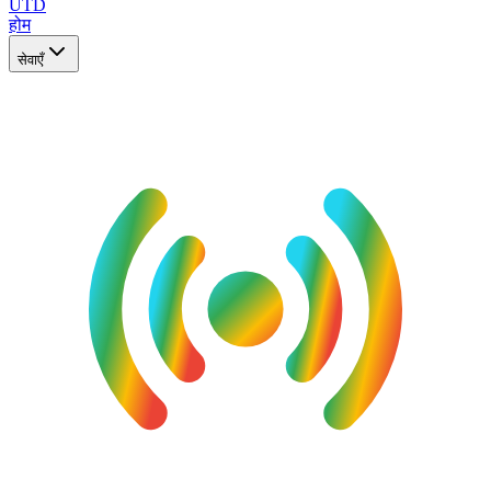
UTD
होम
सेवाएँ