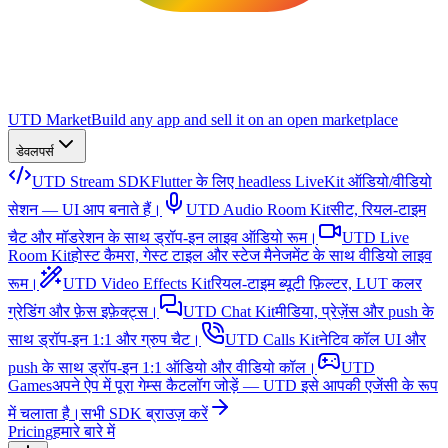
UTD Market
Build any app and sell it on an open marketplace
डेवलपर्स
UTD Stream SDK
Flutter के लिए headless LiveKit ऑडियो/वीडियो
सेशन — UI आप बनाते हैं।
UTD Audio Room Kit
सीट, रियल-टाइम
चैट और मॉडरेशन के साथ ड्रॉप-इन लाइव ऑडियो रूम।
UTD Live
Room Kit
होस्ट कैमरा, गेस्ट टाइल और स्टेज मैनेजमेंट के साथ वीडियो लाइव
रूम।
UTD Video Effects Kit
रियल-टाइम ब्यूटी फ़िल्टर, LUT कलर
ग्रेडिंग और फ़ेस इफ़ेक्ट्स।
UTD Chat Kit
मीडिया, प्रेज़ेंस और push के
साथ ड्रॉप-इन 1:1 और ग्रुप चैट।
UTD Calls Kit
नेटिव कॉल UI और
push के साथ ड्रॉप-इन 1:1 ऑडियो और वीडियो कॉल।
UTD
Games
अपने ऐप में पूरा गेम्स कैटलॉग जोड़ें — UTD इसे आपकी एजेंसी के रूप
में चलाता है।
सभी SDK ब्राउज़ करें
Pricing
हमारे बारे में