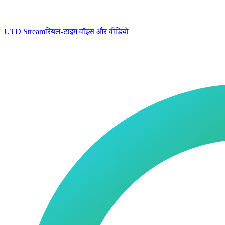
UTD Stream
रियल-टाइम वॉइस और वीडियो