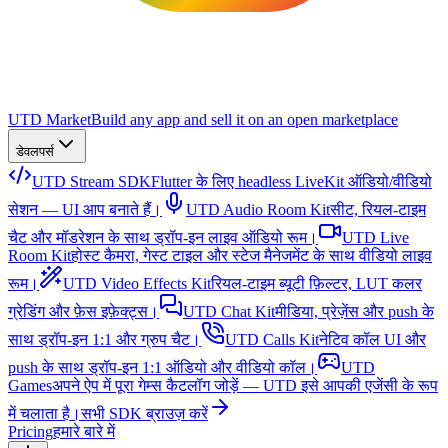
UTD Market
Build any app and sell it on an open marketplace
डेवलपर्स
UTD Stream SDK
Flutter के लिए headless LiveKit ऑडियो/वीडियो
सेशन — UI आप बनाते हैं।
UTD Audio Room Kit
सीट, रियल-टाइम
चैट और मॉडरेशन के साथ ड्रॉप-इन लाइव ऑडियो रूम।
UTD Live
Room Kit
होस्ट कैमरा, गेस्ट टाइल और स्टेज मैनेजमेंट के साथ वीडियो लाइव
रूम।
UTD Video Effects Kit
रियल-टाइम ब्यूटी फ़िल्टर, LUT कलर
ग्रेडिंग और फ़ेस इफ़ेक्ट्स।
UTD Chat Kit
मीडिया, प्रेज़ेंस और push के
साथ ड्रॉप-इन 1:1 और ग्रुप चैट।
UTD Calls Kit
नेटिव कॉल UI और
push के साथ ड्रॉप-इन 1:1 ऑडियो और वीडियो कॉल।
UTD
Games
अपने ऐप में पूरा गेम्स कैटलॉग जोड़ें — UTD इसे आपकी एजेंसी के रूप
में चलाता है।
सभी SDK ब्राउज़ करें
Pricing
हमारे बारे में