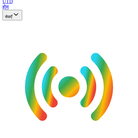
UTD
होम
सेवाएँ