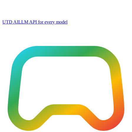
UTD AI
LLM API for every model