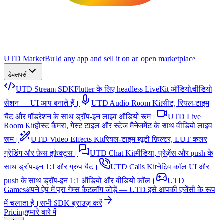
UTD Market
Build any app and sell it on an open marketplace
डेवलपर्स
UTD Stream SDK
Flutter के लिए headless LiveKit ऑडियो/वीडियो
सेशन — UI आप बनाते हैं।
UTD Audio Room Kit
सीट, रियल-टाइम
चैट और मॉडरेशन के साथ ड्रॉप-इन लाइव ऑडियो रूम।
UTD Live
Room Kit
होस्ट कैमरा, गेस्ट टाइल और स्टेज मैनेजमेंट के साथ वीडियो लाइव
रूम।
UTD Video Effects Kit
रियल-टाइम ब्यूटी फ़िल्टर, LUT कलर
ग्रेडिंग और फ़ेस इफ़ेक्ट्स।
UTD Chat Kit
मीडिया, प्रेज़ेंस और push के
साथ ड्रॉप-इन 1:1 और ग्रुप चैट।
UTD Calls Kit
नेटिव कॉल UI और
push के साथ ड्रॉप-इन 1:1 ऑडियो और वीडियो कॉल।
UTD
Games
अपने ऐप में पूरा गेम्स कैटलॉग जोड़ें — UTD इसे आपकी एजेंसी के रूप
में चलाता है।
सभी SDK ब्राउज़ करें
Pricing
हमारे बारे में