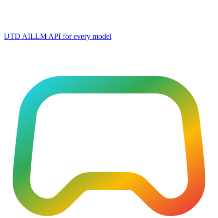
UTD AI
LLM API for every model