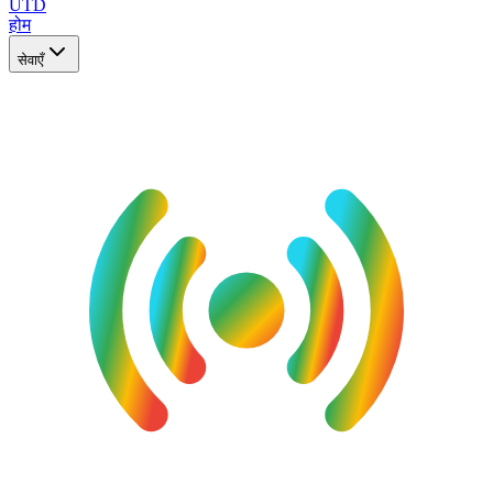
UTD
होम
सेवाएँ