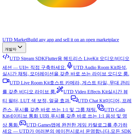
UTD Market
Build any app and sell it on an open marketplace
개발자
UTD Stream SDK
Flutter용 헤드리스 LiveKit 오디오/비디오
세션 — UI는 직접 구축하세요.
UTD Audio Room Kit
좌석,
실시간 채팅, 모더레이션을 갖춘 바로 쓰는 라이브 오디오 룸.
UTD Live Room Kit
호스트 카메라, 게스트 타일, 무대 관리
를 갖춘 비디오 라이브 룸.
UTD Video Effects Kit
실시간 뷰
티 필터, LUT 색 보정, 얼굴 효과.
UTD Chat Kit
미디어, 프레
즌스, 푸시를 갖춘 바로 쓰는 1:1 및 그룹 채팅.
UTD Calls
Kit
네이티브 통화 UI와 푸시를 갖춘 바로 쓰는 1:1 음성 및 영
상 통화.
UTD Games
앱에 완전한 게임 카탈로그를 추가하
세요 — UTD가 여러분의 에이전시로서 운영합니다.
모든 SDK