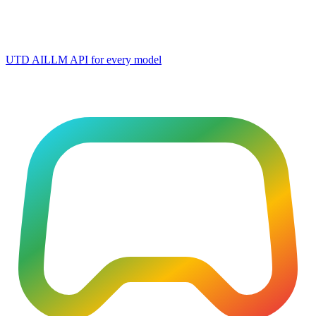
UTD AI
LLM API for every model