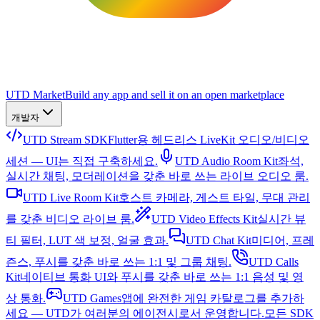
UTD Market
Build any app and sell it on an open marketplace
개발자
UTD Stream SDK
Flutter용 헤드리스 LiveKit 오디오/비디오
세션 — UI는 직접 구축하세요.
UTD Audio Room Kit
좌석,
실시간 채팅, 모더레이션을 갖춘 바로 쓰는 라이브 오디오 룸.
UTD Live Room Kit
호스트 카메라, 게스트 타일, 무대 관리
를 갖춘 비디오 라이브 룸.
UTD Video Effects Kit
실시간 뷰
티 필터, LUT 색 보정, 얼굴 효과.
UTD Chat Kit
미디어, 프레
즌스, 푸시를 갖춘 바로 쓰는 1:1 및 그룹 채팅.
UTD Calls
Kit
네이티브 통화 UI와 푸시를 갖춘 바로 쓰는 1:1 음성 및 영
상 통화.
UTD Games
앱에 완전한 게임 카탈로그를 추가하
세요 — UTD가 여러분의 에이전시로서 운영합니다.
모든 SDK