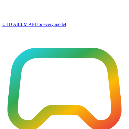
UTD AI
LLM API for every model