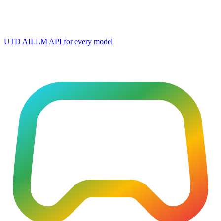
UTD AI
LLM API for every model