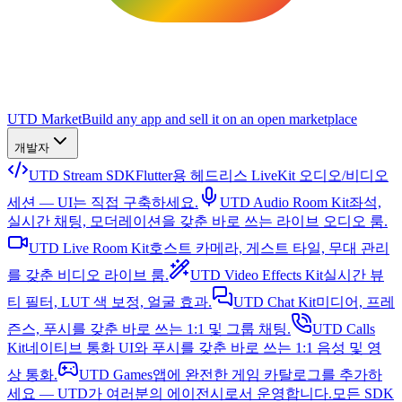
UTD Market
Build any app and sell it on an open marketplace
개발자
UTD Stream SDK
Flutter용 헤드리스 LiveKit 오디오/비디오
세션 — UI는 직접 구축하세요.
UTD Audio Room Kit
좌석,
실시간 채팅, 모더레이션을 갖춘 바로 쓰는 라이브 오디오 룸.
UTD Live Room Kit
호스트 카메라, 게스트 타일, 무대 관리
를 갖춘 비디오 라이브 룸.
UTD Video Effects Kit
실시간 뷰
티 필터, LUT 색 보정, 얼굴 효과.
UTD Chat Kit
미디어, 프레
즌스, 푸시를 갖춘 바로 쓰는 1:1 및 그룹 채팅.
UTD Calls
Kit
네이티브 통화 UI와 푸시를 갖춘 바로 쓰는 1:1 음성 및 영
상 통화.
UTD Games
앱에 완전한 게임 카탈로그를 추가하
세요 — UTD가 여러분의 에이전시로서 운영합니다.
모든 SDK