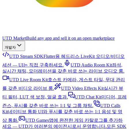
UTD Market
Build any app and sell it on an open marketplace
개발자
UTD Stream SDK
Flutter용 헤드리스 LiveKit 오디오/비디오
세션 — UI는 직접 구축하세요.
UTD Audio Room Kit
좌석,
실시간 채팅, 모더레이션을 갖춘 바로 쓰는 라이브 오디오 룸.
UTD Live Room Kit
호스트 카메라, 게스트 타일, 무대 관리
를 갖춘 비디오 라이브 룸.
UTD Video Effects Kit
실시간 뷰
티 필터, LUT 색 보정, 얼굴 효과.
UTD Chat Kit
미디어, 프레
즌스, 푸시를 갖춘 바로 쓰는 1:1 및 그룹 채팅.
UTD Calls
Kit
네이티브 통화 UI와 푸시를 갖춘 바로 쓰는 1:1 음성 및 영
상 통화.
UTD Games
앱에 완전한 게임 카탈로그를 추가하
세요 — UTD가 여러분의 에이전시로서 운영합니다.
모든 SDK