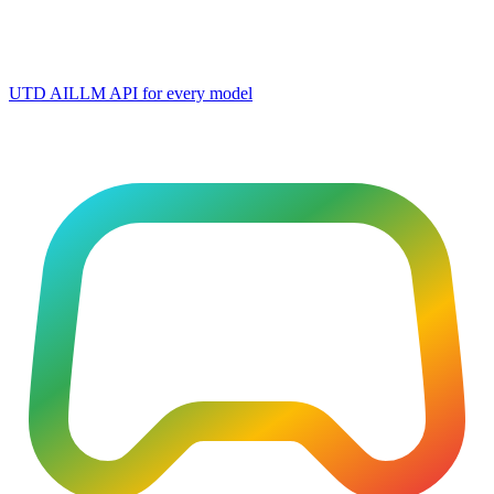
UTD AI
LLM API for every model