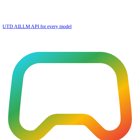
UTD AI
LLM API for every model