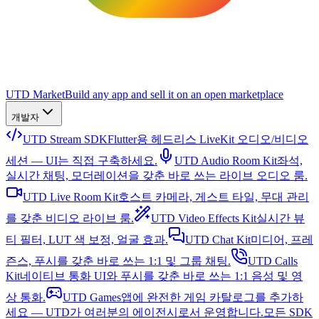
UTD Market
Build any app and sell it on an open marketplace
개발자
UTD Stream SDK
Flutter용 헤드리스 LiveKit 오디오/비디오
세션 — UI는 직접 구축하세요.
UTD Audio Room Kit
좌석,
실시간 채팅, 모더레이션을 갖춘 바로 쓰는 라이브 오디오 룸.
UTD Live Room Kit
호스트 카메라, 게스트 타일, 무대 관리
를 갖춘 비디오 라이브 룸.
UTD Video Effects Kit
실시간 뷰
티 필터, LUT 색 보정, 얼굴 효과.
UTD Chat Kit
미디어, 프레
즌스, 푸시를 갖춘 바로 쓰는 1:1 및 그룹 채팅.
UTD Calls
Kit
네이티브 통화 UI와 푸시를 갖춘 바로 쓰는 1:1 음성 및 영
상 통화.
UTD Games
앱에 완전한 게임 카탈로그를 추가하
세요 — UTD가 여러분의 에이전시로서 운영합니다.
모든 SDK