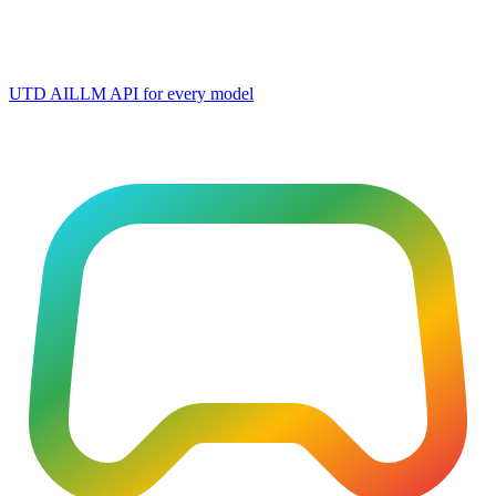
UTD AI
LLM API for every model