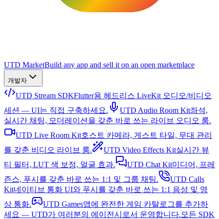
UTD Market
Build any app and sell it on an open marketplace
개발자
UTD Stream SDK
Flutter용 헤드리스 LiveKit 오디오/비디오
세션 — UI는 직접 구축하세요.
UTD Audio Room Kit
좌석,
실시간 채팅, 모더레이션을 갖춘 바로 쓰는 라이브 오디오 룸.
UTD Live Room Kit
호스트 카메라, 게스트 타일, 무대 관리
를 갖춘 비디오 라이브 룸.
UTD Video Effects Kit
실시간 뷰
티 필터, LUT 색 보정, 얼굴 효과.
UTD Chat Kit
미디어, 프레
즌스, 푸시를 갖춘 바로 쓰는 1:1 및 그룹 채팅.
UTD Calls
Kit
네이티브 통화 UI와 푸시를 갖춘 바로 쓰는 1:1 음성 및 영
상 통화.
UTD Games
앱에 완전한 게임 카탈로그를 추가하
세요 — UTD가 여러분의 에이전시로서 운영합니다.
모든 SDK