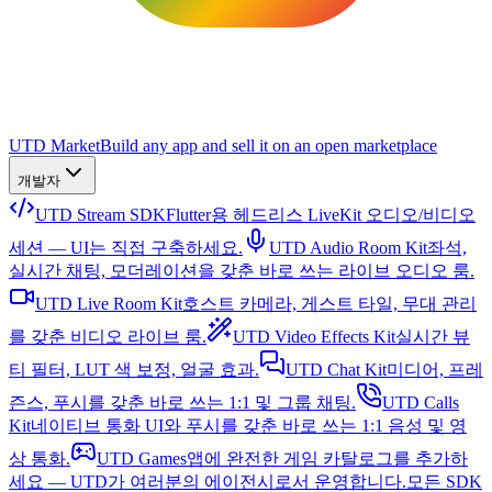
UTD Market
Build any app and sell it on an open marketplace
개발자
UTD Stream SDK
Flutter용 헤드리스 LiveKit 오디오/비디오
세션 — UI는 직접 구축하세요.
UTD Audio Room Kit
좌석,
실시간 채팅, 모더레이션을 갖춘 바로 쓰는 라이브 오디오 룸.
UTD Live Room Kit
호스트 카메라, 게스트 타일, 무대 관리
를 갖춘 비디오 라이브 룸.
UTD Video Effects Kit
실시간 뷰
티 필터, LUT 색 보정, 얼굴 효과.
UTD Chat Kit
미디어, 프레
즌스, 푸시를 갖춘 바로 쓰는 1:1 및 그룹 채팅.
UTD Calls
Kit
네이티브 통화 UI와 푸시를 갖춘 바로 쓰는 1:1 음성 및 영
상 통화.
UTD Games
앱에 완전한 게임 카탈로그를 추가하
세요 — UTD가 여러분의 에이전시로서 운영합니다.
모든 SDK