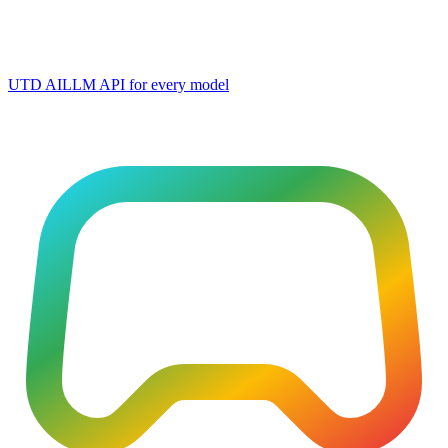
UTD AI
LLM API for every model