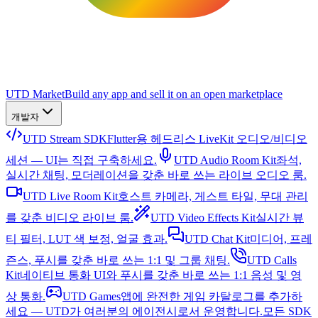
UTD Market
Build any app and sell it on an open marketplace
개발자
UTD Stream SDK
Flutter용 헤드리스 LiveKit 오디오/비디오
세션 — UI는 직접 구축하세요.
UTD Audio Room Kit
좌석,
실시간 채팅, 모더레이션을 갖춘 바로 쓰는 라이브 오디오 룸.
UTD Live Room Kit
호스트 카메라, 게스트 타일, 무대 관리
를 갖춘 비디오 라이브 룸.
UTD Video Effects Kit
실시간 뷰
티 필터, LUT 색 보정, 얼굴 효과.
UTD Chat Kit
미디어, 프레
즌스, 푸시를 갖춘 바로 쓰는 1:1 및 그룹 채팅.
UTD Calls
Kit
네이티브 통화 UI와 푸시를 갖춘 바로 쓰는 1:1 음성 및 영
상 통화.
UTD Games
앱에 완전한 게임 카탈로그를 추가하
세요 — UTD가 여러분의 에이전시로서 운영합니다.
모든 SDK