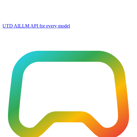
UTD AI
LLM API for every model