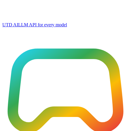
UTD AI
LLM API for every model