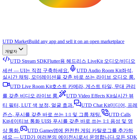
UTD Market
Build any app and sell it on an open marketplace
개발자
UTD Stream SDK
Flutter용 헤드리스 LiveKit 오디오/비디오
세션 — UI는 직접 구축하세요.
UTD Audio Room Kit
좌석,
실시간 채팅, 모더레이션을 갖춘 바로 쓰는 라이브 오디오 룸.
UTD Live Room Kit
호스트 카메라, 게스트 타일, 무대 관리
를 갖춘 비디오 라이브 룸.
UTD Video Effects Kit
실시간 뷰
티 필터, LUT 색 보정, 얼굴 효과.
UTD Chat Kit
미디어, 프레
즌스, 푸시를 갖춘 바로 쓰는 1:1 및 그룹 채팅.
UTD Calls
Kit
네이티브 통화 UI와 푸시를 갖춘 바로 쓰는 1:1 음성 및 영
상 통화.
UTD Games
앱에 완전한 게임 카탈로그를 추가하
세요 — UTD가 여러분의 에이전시로서 운영합니다.
모든 SDK