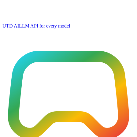
UTD AI
LLM API for every model