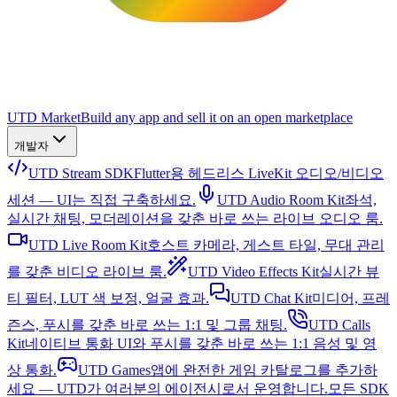
UTD Market
Build any app and sell it on an open marketplace
개발자
UTD Stream SDK
Flutter용 헤드리스 LiveKit 오디오/비디오
세션 — UI는 직접 구축하세요.
UTD Audio Room Kit
좌석,
실시간 채팅, 모더레이션을 갖춘 바로 쓰는 라이브 오디오 룸.
UTD Live Room Kit
호스트 카메라, 게스트 타일, 무대 관리
를 갖춘 비디오 라이브 룸.
UTD Video Effects Kit
실시간 뷰
티 필터, LUT 색 보정, 얼굴 효과.
UTD Chat Kit
미디어, 프레
즌스, 푸시를 갖춘 바로 쓰는 1:1 및 그룹 채팅.
UTD Calls
Kit
네이티브 통화 UI와 푸시를 갖춘 바로 쓰는 1:1 음성 및 영
상 통화.
UTD Games
앱에 완전한 게임 카탈로그를 추가하
세요 — UTD가 여러분의 에이전시로서 운영합니다.
모든 SDK