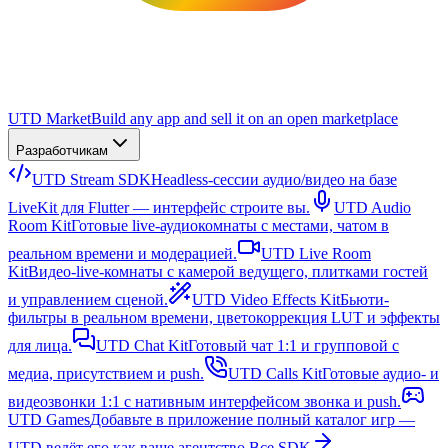
UTD Market
Build any app and sell it on an open marketplace
Разработчикам
UTD Stream SDK
Headless-сессии аудио/видео на базе
LiveKit для Flutter — интерфейс строите вы.
UTD Audio
Room Kit
Готовые live-аудиокомнаты с местами, чатом в
реальном времени и модерацией.
UTD Live Room
Kit
Видео-live-комнаты с камерой ведущего, плитками гостей
и управлением сценой.
UTD Video Effects Kit
Бьюти-
фильтры в реальном времени, цветокоррекция LUT и эффекты
для лица.
UTD Chat Kit
Готовый чат 1:1 и групповой с
медиа, присутствием и push.
UTD Calls Kit
Готовые аудио- и
видеозвонки 1:1 с нативным интерфейсом звонка и push.
UTD Games
Добавьте в приложение полный каталог игр —
UTD ведёт его как ваше агентство.
Все SDK