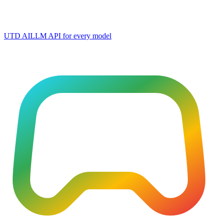
UTD AI
LLM API for every model