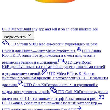
UTD Market
Build any app and sell it on an open marketplace
Разработчикам
UTD Stream SDK
Headless-сессии аудио/видео на базе
LiveKit для Flutter — интерфейс строите вы.
UTD Audio
Room Kit
Готовые live-аудиокомнаты с местами, чатом в
реальном времени и модерацией.
UTD Live Room
Kit
Видео-live-комнаты с камерой ведущего, плитками гостей
и управлением сценой.
UTD Video Effects Kit
Бьюти-
фильтры в реальном времени, цветокоррекция LUT и эффекты
для лица.
UTD Chat Kit
Готовый чат 1:1 и групповой с
медиа, присутствием и push.
UTD Calls Kit
Готовые аудио- и
видеозвонки 1:1 с нативным интерфейсом звонка и push.
UTD Games
Добавьте в приложение полный каталог игр —
UTD ведёт его как ваше агентство.
Все SDK