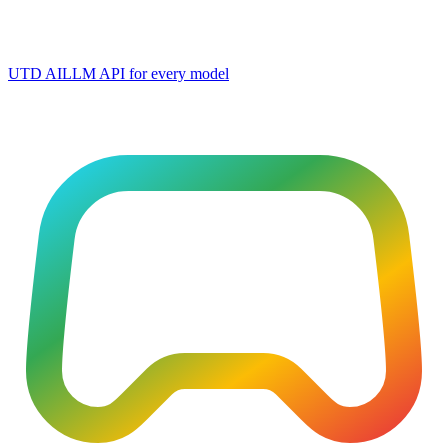
UTD AI
LLM API for every model