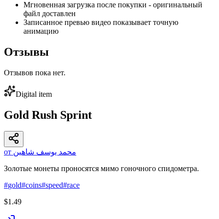
Мгновенная загрузка после покупки - оригинальный
файл доставлен
Записанное превью видео показывает точную
анимацию
Отзывы
Отзывов пока нет.
Digital item
Gold Rush Sprint
от محمد يوسف شاهين
Золотые монеты проносятся мимо гоночного спидометра.
#
gold
#
coins
#
speed
#
race
$1.49