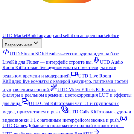
UTD Market
Build any app and sell it on an open marketplace
Разработчикам
UTD Stream SDK
Headless-сессии аудио/видео на базе
LiveKit для Flutter — интерфейс строите вы.
UTD Audio
Room Kit
Готовые live-аудиокомнаты с местами, чатом в
реальном времени и модерацией.
UTD Live Room
Kit
Видео-live-комнаты с камерой ведущего, плитками гостей
и управлением сценой.
UTD Video Effects Kit
Бьюти-
фильтры в реальном времени, цветокоррекция LUT и эффекты
для лица.
UTD Chat Kit
Готовый чат 1:1 и групповой с
медиа, присутствием и push.
UTD Calls Kit
Готовые аудио- и
видеозвонки 1:1 с нативным интерфейсом звонка и push.
UTD Games
Добавьте в приложение полный каталог игр —
UTD ведёт его как ваше агентство.
Все SDK