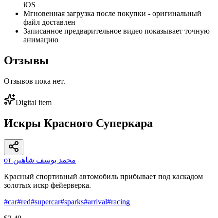
iOS
Мгновенная загрузка после покупки - оригинальный
файл доставлен
Записанное предварительное видео показывает точную
анимацию
Отзывы
Отзывов пока нет.
Digital item
Искры Красного Суперкара
от محمد يوسف شاهين
Красный спортивный автомобиль прибывает под каскадом
золотых искр фейерверка.
#
car
#
red
#
supercar
#
sparks
#
arrival
#
racing