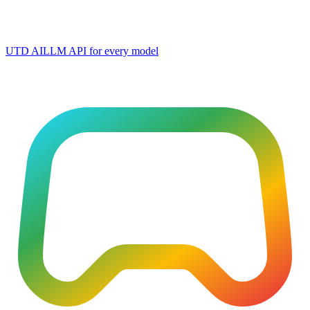
UTD AI
LLM API for every model