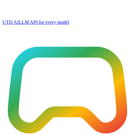
UTD AI
LLM API for every model