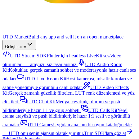
UTD Market
Build any app and sell it on an open marketplace
Geliştiriciler
UTD Stream SDK
Flutter için headless LiveKit ses/video
oturumları — arayüzü siz tasarlarsınız.
UTD Audio Room
Kit
Koltuklar, gerçek zamanlı sohbet ve moderasyonla hazır canlı ses
odaları.
UTD Live Room Kit
Host kamerası, misafir karoları ve
sahne yönetimiyle görüntülü canlı odalar.
UTD Video Effects
Kit
Gerçek zamanlı güzellik filtreleri, LUT renk düzenlemesi ve yüz
efektleri.
UTD Chat Kit
Medya, çevrimiçi durum ve push
bildirimleriyle hazır 1:1 ve grup sohbeti.
UTD Calls Kit
Yerel
arama arayüzü ve push bildirimleriyle hazır 1:1 sesli ve görüntülü
aramalar.
UTD Games
Uygulamana tam bir oyun kataloğu ekle
— UTD onu senin ajansın olarak yürütür.
Tüm SDK'lara göz at
Pricing
Hakkımızda