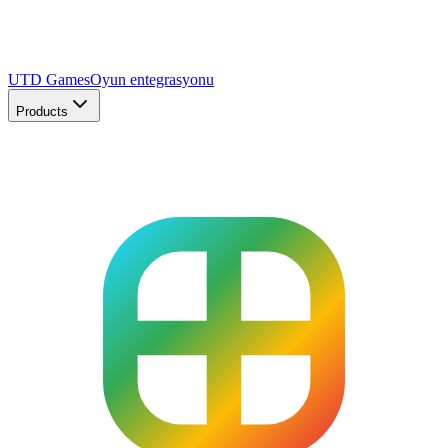
UTD Games
Oyun entegrasyonu
Products