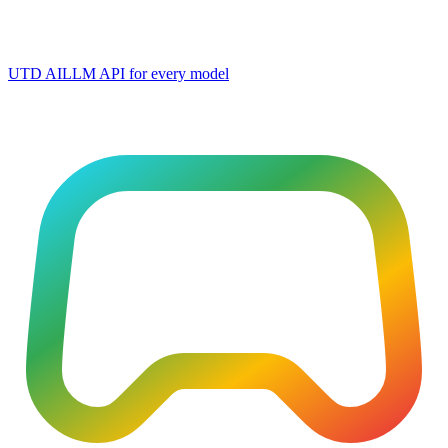
UTD AI
LLM API for every model