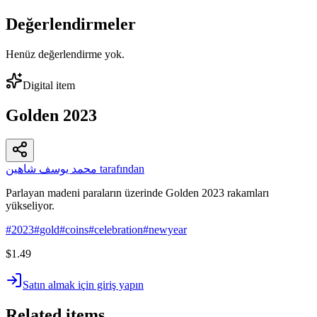
Değerlendirmeler
Henüz değerlendirme yok.
Digital item
Golden 2023
محمد يوسف شاهين tarafından
Parlayan madeni paraların üzerinde Golden 2023 rakamları
yükseliyor.
#
2023
#
gold
#
coins
#
celebration
#
newyear
$1.49
Satın almak için giriş yapın
Related items