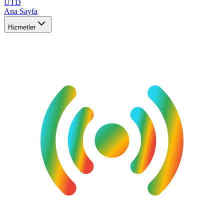
UTD
Ana Sayfa
Hizmetler