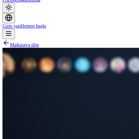
Giriş yap
Hemen başla
Mağazaya dön