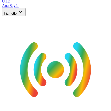
UTD
Ana Sayfa
Hizmetler