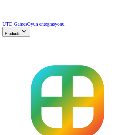
UTD Games
Oyun entegrasyonu
Products