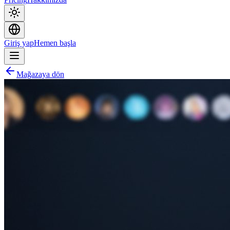
Giriş yap
Hemen başla
Mağazaya dön