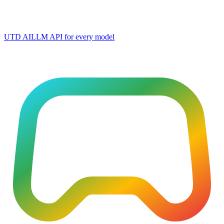
UTD AI
LLM API for every model