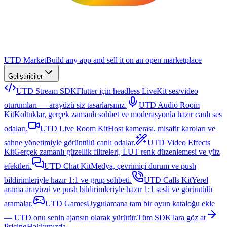
UTD Market
Build any app and sell it on an open marketplace
Geliştiriciler
UTD Stream SDK
Flutter için headless LiveKit ses/video
oturumları — arayüzü siz tasarlarsınız.
UTD Audio Room
Kit
Koltuklar, gerçek zamanlı sohbet ve moderasyonla hazır canlı ses
odaları.
UTD Live Room Kit
Host kamerası, misafir karoları ve
sahne yönetimiyle görüntülü canlı odalar.
UTD Video Effects
Kit
Gerçek zamanlı güzellik filtreleri, LUT renk düzenlemesi ve yüz
efektleri.
UTD Chat Kit
Medya, çevrimiçi durum ve push
bildirimleriyle hazır 1:1 ve grup sohbeti.
UTD Calls Kit
Yerel
arama arayüzü ve push bildirimleriyle hazır 1:1 sesli ve görüntülü
aramalar.
UTD Games
Uygulamana tam bir oyun kataloğu ekle
— UTD onu senin ajansın olarak yürütür.
Tüm SDK'lara göz at
Pricing
Hakkımızda