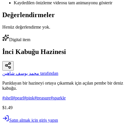
Kaydedilen önizleme videosu tam animasyonu gösterir
Değerlendirmeler
Henüz değerlendirme yok.
Digital item
İnci Kabuğu Hazinesi
محمد يوسف شاهين tarafından
Parıldayan bir hazineyi ortaya çıkarmak için açılan pembe bir deniz
kabuğu.
#
shell
#
pearl
#
pink
#
treasure
#
sparkle
$1.49
Satın almak için giriş yapın