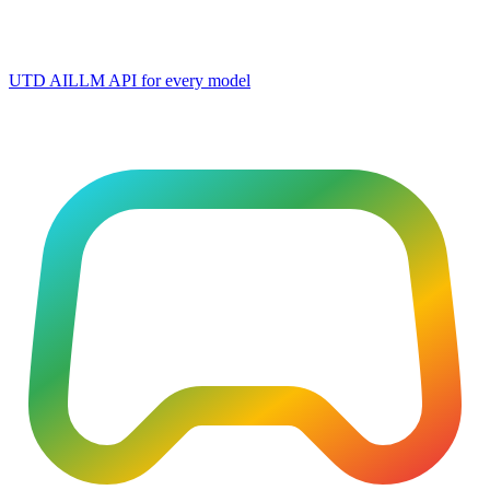
UTD AI
LLM API for every model