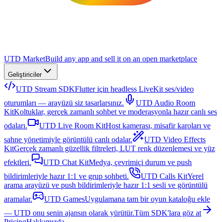
UTD Market
Build any app and sell it on an open marketplace
Geliştiriciler
UTD Stream SDK
Flutter için headless LiveKit ses/video
oturumları — arayüzü siz tasarlarsınız.
UTD Audio Room
Kit
Koltuklar, gerçek zamanlı sohbet ve moderasyonla hazır canlı ses
odaları.
UTD Live Room Kit
Host kamerası, misafir karoları ve
sahne yönetimiyle görüntülü canlı odalar.
UTD Video Effects
Kit
Gerçek zamanlı güzellik filtreleri, LUT renk düzenlemesi ve yüz
efektleri.
UTD Chat Kit
Medya, çevrimiçi durum ve push
bildirimleriyle hazır 1:1 ve grup sohbeti.
UTD Calls Kit
Yerel
arama arayüzü ve push bildirimleriyle hazır 1:1 sesli ve görüntülü
aramalar.
UTD Games
Uygulamana tam bir oyun kataloğu ekle
— UTD onu senin ajansın olarak yürütür.
Tüm SDK'lara göz at
Pricing
Hakkımızda