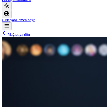
Giriş yap
Hemen başla
Mağazaya dön