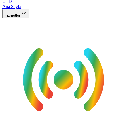
UTD
Ana Sayfa
Hizmetler