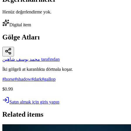
Henüz değerlendirme yok.
Digital item
Gölge Atları
محمد يوسف شاهين tarafından
İki gölgeli at karanlıkta dörtnala koşar.
#
horse
#
shadow
#
dark
#
gallop
$0.99
Satın almak için giriş yapın
Related items