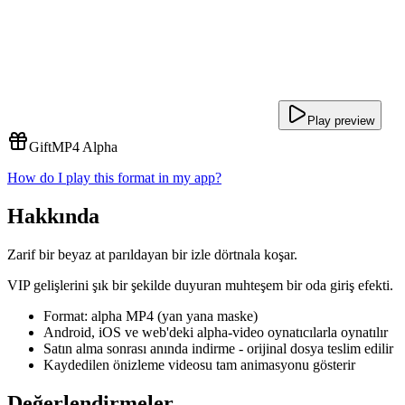
Play preview
Gift
MP4 Alpha
How do I play this format in my app?
Hakkında
Zarif bir beyaz at parıldayan bir izle dörtnala koşar.
VIP gelişlerini şık bir şekilde duyuran muhteşem bir oda giriş efekti.
Format: alpha MP4 (yan yana maske)
Android, iOS ve web'deki alpha-video oynatıcılarla oynatılır
Satın alma sonrası anında indirme - orijinal dosya teslim edilir
Kaydedilen önizleme videosu tam animasyonu gösterir
Değerlendirmeler