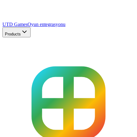
UTD Games
Oyun entegrasyonu
Products