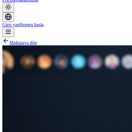
Giriş yap
Hemen başla
Mağazaya dön