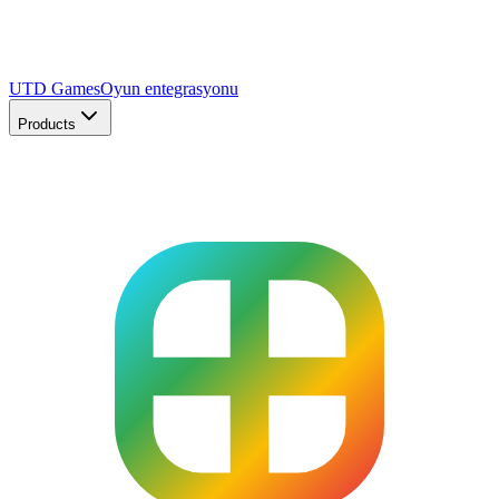
UTD Games
Oyun entegrasyonu
Products