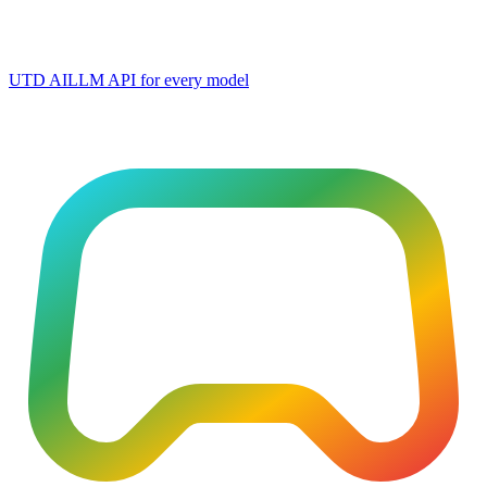
UTD AI
LLM API for every model