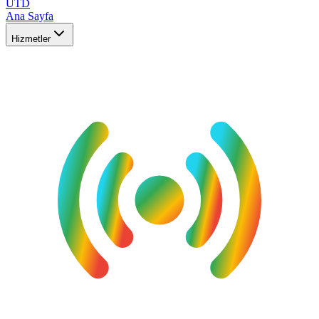
UTD
Ana Sayfa
Hizmetler