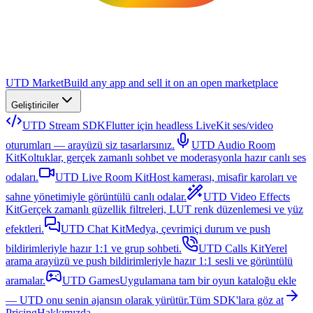
UTD Market
Build any app and sell it on an open marketplace
Geliştiriciler
UTD Stream SDK
Flutter için headless LiveKit ses/video
oturumları — arayüzü siz tasarlarsınız.
UTD Audio Room
Kit
Koltuklar, gerçek zamanlı sohbet ve moderasyonla hazır canlı ses
odaları.
UTD Live Room Kit
Host kamerası, misafir karoları ve
sahne yönetimiyle görüntülü canlı odalar.
UTD Video Effects
Kit
Gerçek zamanlı güzellik filtreleri, LUT renk düzenlemesi ve yüz
efektleri.
UTD Chat Kit
Medya, çevrimiçi durum ve push
bildirimleriyle hazır 1:1 ve grup sohbeti.
UTD Calls Kit
Yerel
arama arayüzü ve push bildirimleriyle hazır 1:1 sesli ve görüntülü
aramalar.
UTD Games
Uygulamana tam bir oyun kataloğu ekle
— UTD onu senin ajansın olarak yürütür.
Tüm SDK'lara göz at
Pricing
Hakkımızda