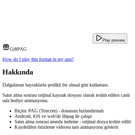
Play preview
Gift
PAG
How do I play this format in my app?
Hakkında
Dalgalanan bayraklarla şenlikli bir ulusal gün kutlaması.
Satın alma sonrası orijinal kaynak dosyası olarak teslim edilen canlı
oda hediye animasyonu.
Biçim: PAG (Tencent) - donanım hızlandırmalı
Android, iOS ve web'de libpag ile çalışır
Satın alma sonrası anında indirme - orijinal dosya teslim edilir
Kaydedilen önizleme videosu tam animasyonu gösterir