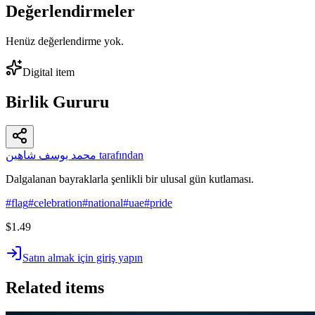
Değerlendirmeler
Henüz değerlendirme yok.
Digital item
Birlik Gururu
محمد يوسف شاهين tarafından
Dalgalanan bayraklarla şenlikli bir ulusal gün kutlaması.
#
flag
#
celebration
#
national
#
uae
#
pride
$1.49
Satın almak için giriş yapın
Related items