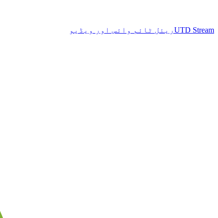
UTD Stream
ریئل ٹائم وائس اور ویڈیو