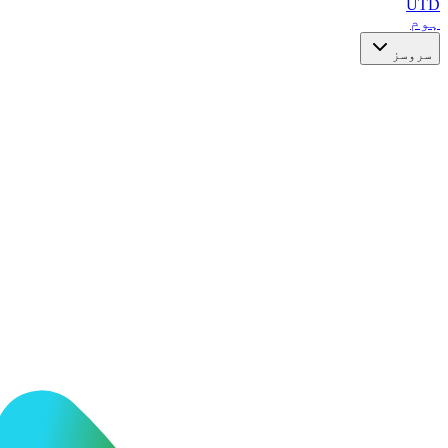
UTD
ہوم
سروسز