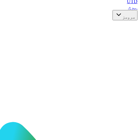
UTD
ہوم
سروسز