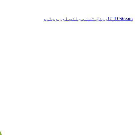
UTD Stream
ریئل ٹائم وائس اور ویڈیو