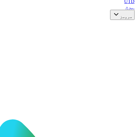
UTD
ہوم
سروسز