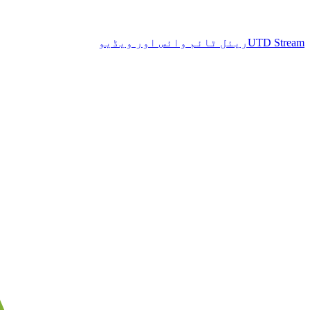
UTD Stream
ریئل ٹائم وائس اور ویڈیو