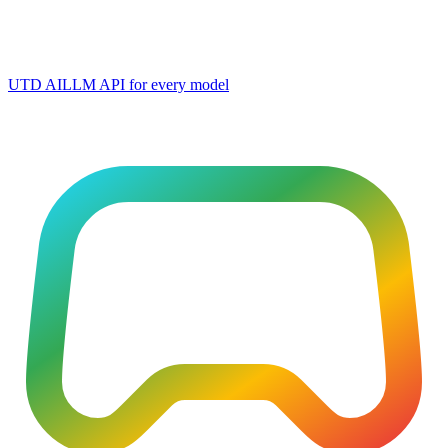
UTD AI
LLM API for every model