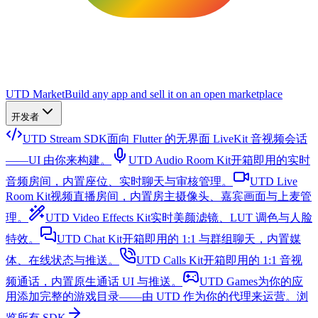
UTD Market
Build any app and sell it on an open marketplace
开发者
UTD Stream SDK
面向 Flutter 的无界面 LiveKit 音视频会话
——UI 由你来构建。
UTD Audio Room Kit
开箱即用的实时
音频房间，内置座位、实时聊天与审核管理。
UTD Live
Room Kit
视频直播房间，内置房主摄像头、嘉宾画面与上麦管
理。
UTD Video Effects Kit
实时美颜滤镜、LUT 调色与人脸
特效。
UTD Chat Kit
开箱即用的 1:1 与群组聊天，内置媒
体、在线状态与推送。
UTD Calls Kit
开箱即用的 1:1 音视
频通话，内置原生通话 UI 与推送。
UTD Games
为你的应
用添加完整的游戏目录——由 UTD 作为你的代理来运营。
浏
览所有 SDK