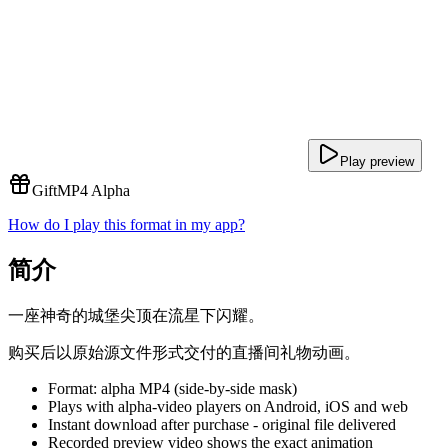
Play preview
Gift
MP4 Alpha
How do I play this format in my app?
简介
一座神奇的城堡尖顶在流星下闪耀。
购买后以原始源文件形式交付的直播间礼物动画。
Format: alpha MP4 (side-by-side mask)
Plays with alpha-video players on Android, iOS and web
Instant download after purchase - original file delivered
Recorded preview video shows the exact animation